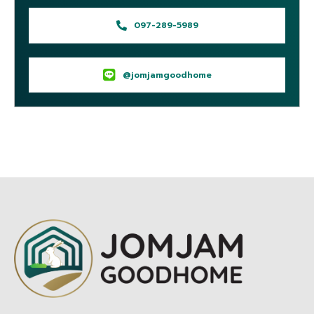
097-289-5989
@jomjamgoodhome