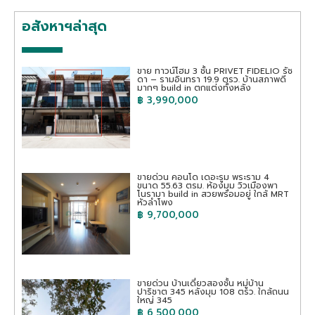
อสังหาฯล่าสุด
ขาย ทาวน์โฮม 3 ชั้น PRIVET FIDELIO รัช
ดา – รามอินทรา 19.9 ตรว. บ้านสภาพดี
มากๆ build in ตกแต่งทั้งหลัง
฿ 3,990,000
ขายด่วน คอนโด เดอะรูม พระราม 4
ขนาด 55.63 ตรม. ห้องมุม วิวเมืองพา
โนรามา build in สวยพร้อมอยู่ ใกล้ MRT
หัวลำโพง
฿ 9,700,000
ขายด่วน บ้านเดี่ยวสองชั้น หมู่บ้าน
ปาริชาต 345 หลังมุม 108 ตรว. ใกล้ถนน
ใหญ่ 345
฿ 6,500,000